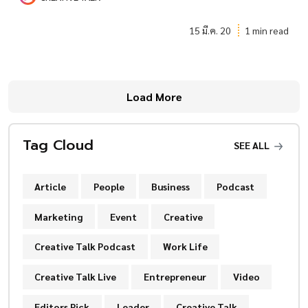
15 มี.ค. 20
1 min read
Load More
Tag Cloud
SEE ALL
Article
People
Business
Podcast
Marketing
Event
Creative
Creative Talk Podcast
Work Life
Creative Talk Live
Entrepreneur
Video
Editors Pick
Leader
Creative Talk