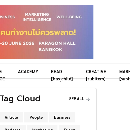
G
ACADEMY
READ
CREATIVE
MAR
CE
[has_child]
[subitem]
[sub
Tag Cloud
SEE ALL
Article
People
Business
Podcast
Marketing
Event