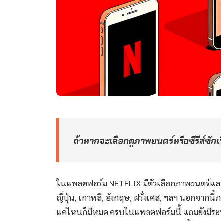
ถ้าหากจะเลือกดูภาพยนตร์หรือซีรีส์ซักเ
ในแพลตฟอร์ม NETFLIX มีตัวเลือกภาพยนตร์และ
ญี่ปุ่น, เกาหลี, อังกฤษ, ฝรั่งเศส, ฯลฯ นอกจากนี
แค่ไหนก็มีหมด ครบในแพลตฟอร์มนี้ แถมยังมีระบบ แ