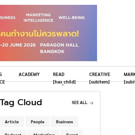
G
ACADEMY
READ
CREATIVE
MAR
CE
[has_child]
[subitem]
[sub
Tag Cloud
SEE ALL
Article
People
Business
Podcast
Marketing
Event