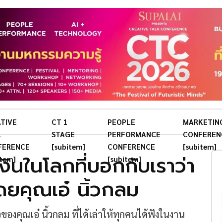
TIVE
CT 1
PEOPLE
MARKETIN
K
STAGE
PERFORMANCE
CONFEREN
FERENCE
[subitem]
CONFERENCE
[subitem]
งินในโลกที่บอกกับเราว่า
item]
[subitem]
ดยคุณเอ๋ นิ้วกลม
องคุณเอ๋ นิ้วกลม ที่ได้เล่าให้ทุกคนได้ฟังในงาน