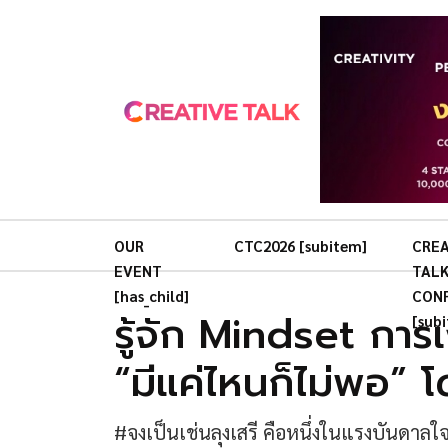
OUR
CTC2026 [subitem]
CREA
EVENT
TAL
[has_child]
CON
รู้จัก Mindset การเ
[sub
“มีแค่ไหนก็ไม่พอ” โ
#จงเป็นเช่นลุงเสรี คือหนึ่งในแรงบันดาลใจข