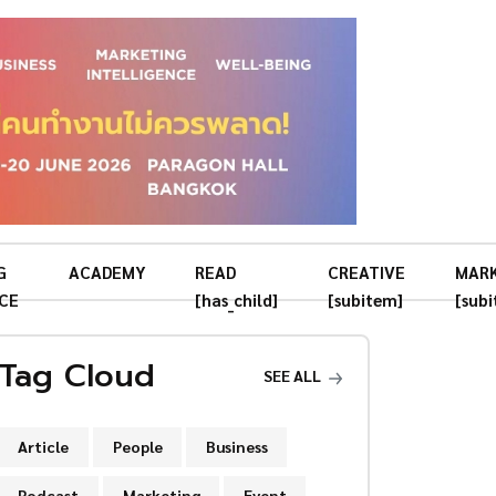
G
ACADEMY
READ
CREATIVE
MAR
CE
[has_child]
[subitem]
[sub
Tag Cloud
SEE ALL
Article
People
Business
Podcast
Marketing
Event