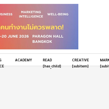
G
ACADEMY
READ
CREATIVE
MAR
CE
[has_child]
[subitem]
[sub