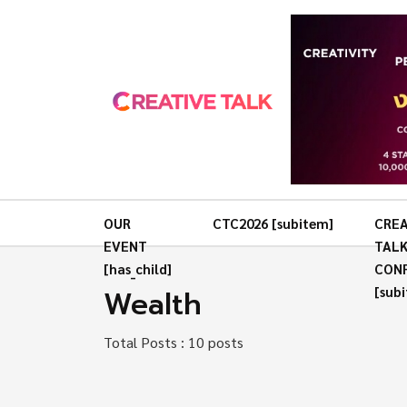
OUR
CTC2026 [subitem]
CREA
EVENT
TAL
[has_child]
CON
Wealth
[sub
Total Posts : 10 posts