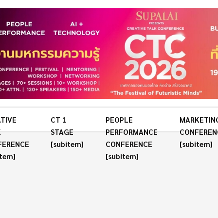
TIVE
CT 1
PEOPLE
MARKETIN
K
STAGE
PERFORMANCE
CONFEREN
FERENCE
[subitem]
CONFERENCE
[subitem]
item]
[subitem]