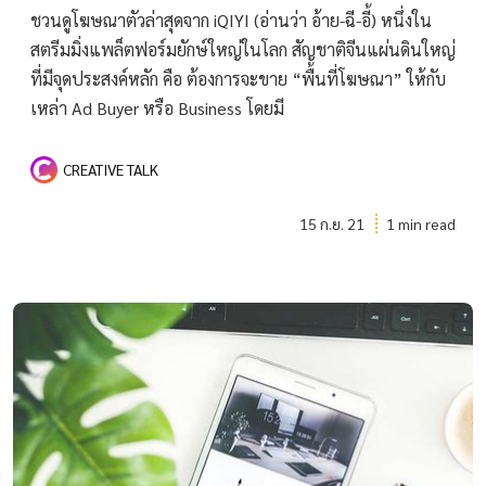
ชวนดูโฆษณาตัวล่าสุดจาก iQIYI (อ่านว่า อ้าย-ฉี-อี้) หนึ่งใน
สตรีมมิ่งแพล็ตฟอร์มยักษ์ใหญ่ในโลก สัญชาติจีนแผ่นดินใหญ่
ที่มีจุดประสงค์หลัก คือ ต้องการจะขาย “พื้นที่โฆษณา” ให้กับ
เหล่า Ad Buyer หรือ Business โดยมี
CREATIVE TALK
15 ก.ย. 21
1 min read