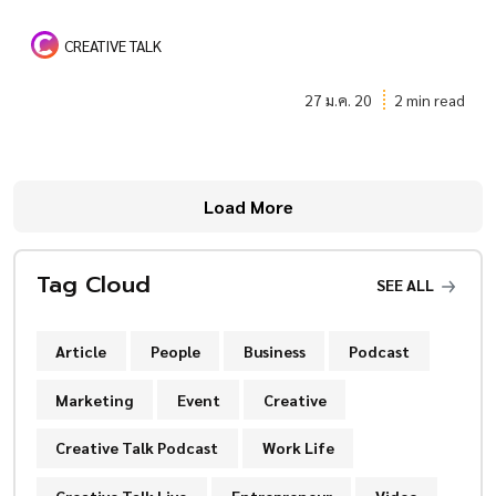
CREATIVE TALK
27 ม.ค. 20
2 min read
Load More
Tag Cloud
SEE ALL
Article
People
Business
Podcast
Marketing
Event
Creative
Creative Talk Podcast
Work Life