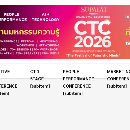
TIVE
CT 1
PEOPLE
MARKETIN
K
STAGE
PERFORMANCE
CONFEREN
FERENCE
[subitem]
CONFERENCE
[subitem]
item]
[subitem]