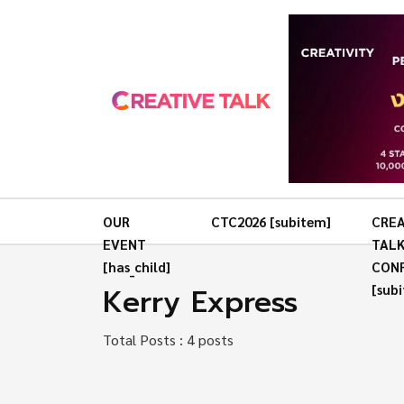
OUR
CTC2026 [subitem]
CREA
EVENT
TAL
[has_child]
CON
Kerry Express
[sub
Total Posts : 4 posts