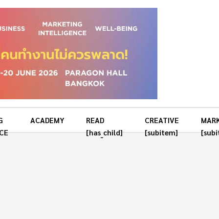
G
ACADEMY
READ
CREATIVE
MAR
CE
[has_child]
[subitem]
[sub