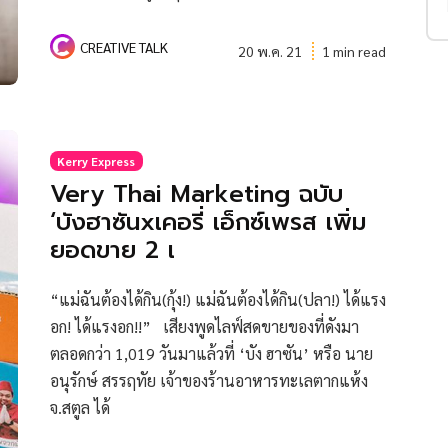
CREATIVE TALK
20 พ.ค. 21
1 min read
Kerry Express
Very Thai Marketing ฉบับ
‘บังฮาซันxเคอรี่ เอ็กซ์เพรส เพิ่ม
ยอดขาย 2 เ
“แม่ฉันต้องได้กิน(กุ้ง!) แม่ฉันต้องได้กิน(ปลา!) ได้แรง
อก! ได้แรงอก!!” เสียงพูดไลฟ์สดขายของที่ดังมา
ตลอดกว่า 1,019 วันมาแล้วที่ ‘บัง ฮาซัน’ หรือ นาย
อนุรักษ์ สรรฤทัย เจ้าของร้านอาหารทะเลตากแห้ง
จ.สตูล ได้