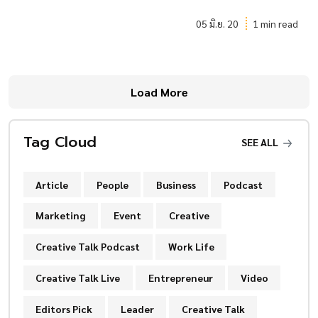
05 มิ.ย. 20
1 min read
Load More
Tag Cloud
SEE ALL
Article
People
Business
Podcast
Marketing
Event
Creative
Creative Talk Podcast
Work Life
Creative Talk Live
Entrepreneur
Video
Editors Pick
Leader
Creative Talk