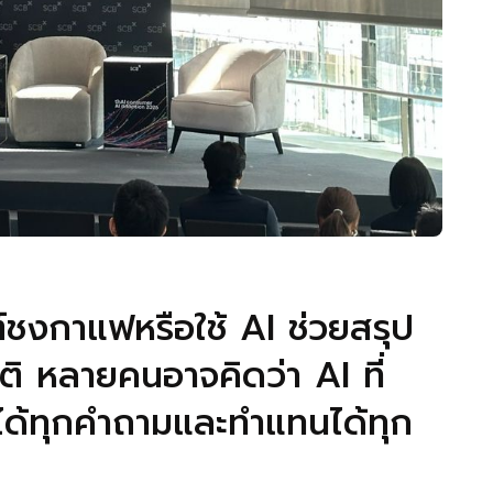
นต์ชงกาแฟหรือใช้ AI ช่วยสรุป
ติ หลายคนอาจคิดว่า AI ที่
อบได้ทุกคำถามและทำแทนได้ทุก