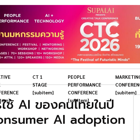
TIVE
CT 1
PEOPLE
MARKETIN
K
STAGE
PERFORMANCE
CONFEREN
FERENCE
[subitem]
CONFERENCE
[subitem]
รใช้ AI ของคนไทยในปี
item]
[subitem]
consumer AI adoption