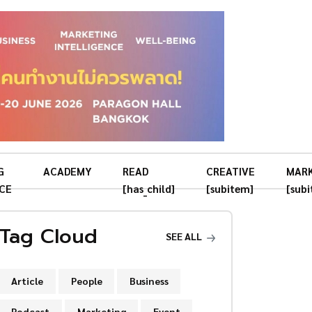
G
ACADEMY
READ
CREATIVE
MAR
CE
[has_child]
[subitem]
[sub
Tag Cloud
SEE ALL
Article
People
Business
Podcast
Marketing
Event