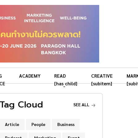
G
ACADEMY
READ
CREATIVE
MAR
CE
[has_child]
[subitem]
[sub
Tag Cloud
SEE ALL
Article
People
Business
Podcast
Marketing
Event