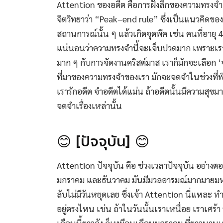
Attention ของอดีต คือการฝังลึกของความทรงจำ เร
จิตวิทยาว่า “Peak–end rule” ซึ่งเป็นแนวคิดขอ
สถานการณ์นั้น ๆ แล้วเกิดจุดพีค เช่น คนที่อายุ
แน่นอนว่าความทรงจำนี้จะเจ็บปวดมาก เพราะเราไ
มาก ๆ กับการจัดงานคริสต์มาส เราก็มักจะเลือก ‘
ที่มาของความทรงจำของเรา มักจะจดจำในช่วงที่พีค
เรารักอดีต จำอดีตได้แม่น ถ้าอดีตนั้นมีความสุขม
จดจำเรื่องเหล่านั้น
😊 [ปัจจุบัน] 😊
Attention ปัจจุบัน คือ ช่วงเวลาปัจจุบัน อย่างต
มกราคม และธันวาคม มันมีมวลอารมณ์มากมายมหา
ลับไม่มีวันหยุดเลย ซึ่งเจ้า Attention นี่แห
อยู่ตรงไหน เช่น ถ้าในวันนั้นเราเหนื่อย เราเศร้า วั
เดือนนี้ยาวจัง ก็เหมือนเดือนมกราคม ที่ยาวนานเ