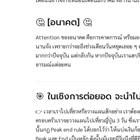
🤔 [อนาคต] 🤔
Attention ของอนาคต คือการคาดการณ์ หรือมองไปข
นานจัง เพราะกว่าจะถึงช่วงเดือนวันหยุดเยอะ 
มากกว่าปัจจุบัน แต่กลับกัน หากปัจจุบันเราแฮปปี
อารมณ์แต่ละคน
🎯 ในเชิงการต่อยอด จะนำไปใ
👉 เวลาเราไปเที่ยวหรือวางแผนสักอย่าง เราต้องค
ครอบครัวเราจะวางแผนไปเที่ยวญี่ปุ่น 3 วัน ซึ่ง
นั้นกฎ Peak end rule ได้บอกไว้ว่า ให้แบ่งเงินก
Peak และ End เป็นหลัก ดังนั้นมันจะมีวันนึงที่ดีที