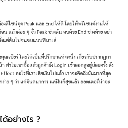
้องดีไซน์จุด Peak และ End ให้ดี โดยให้พรีเซนต์งานให้
่อน แล้วค่อย ๆ จั่ว Peak ช่วงต้น จบด้วย End ช่วงท้าย อย่า
ตั้งแต่ต้นไปจนจบแบบฟินาเล่
ุณเบียร์ โดยได้เป็นที่ปรึกษาแห่งหนึ่ง เกี่ยวกับปรากฏกา
า ทำไมเขาซื้อแล้วลูกค้ายัง Login เข้าออกดูอยู่บ่อยครั้ง ดัง
 Effect อะไรที่เราเสียเงินไปแล้ว เราจะคิดถึงมันมากที่สุด
กง่าย ๆ ว่า แค่จินตนาการ แค่ฝันก็สุขแล้ว ลอตเตอรี่น่าจะ
ขได้อย่างไร ?