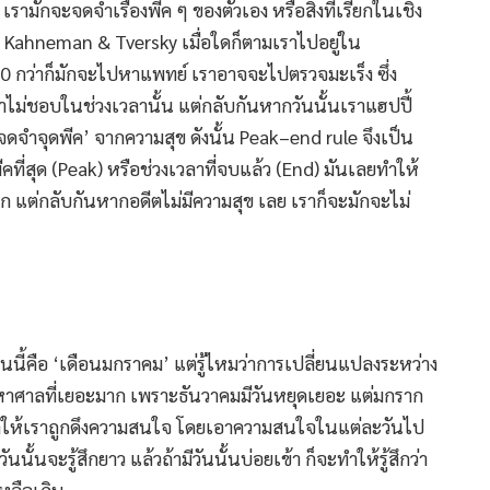
ามักจะจดจำเรื่องพีค ๆ ของตัวเอง หรือสิ่งที่เรียกในเชิง
ง Kahneman & Tversky เมื่อใดก็ตามเราไปอยู่ใน
 40 กว่าก็มักจะไปหาแพทย์ เราอาจจะไปตรวจมะเร็ง ซึ่ง
ม่ชอบในช่วงเวลานั้น แต่กลับกันหากวันนั้นเราแฮปปี้
จดจำจุดพีค’ จากความสุข ดังนั้น Peak–end rule จึงเป็น
ที่สุด (Peak) หรือช่วงเวลาที่จบแล้ว (End) มันเลยทำให้
าก แต่กลับกันหากอดีตไม่มีความสุข เลย เราก็จะมักจะไม่
อนนี้คือ ‘เดือนมกราคม’ แต่รู้ไหมว่าการเปลี่ยนแปลงระหว่าง
ศาลที่เยอะมาก เพราะธันวาคมมีวันหยุดเยอะ แต่มกราก
ละ ทำให้เราถูกดึงความสนใจ โดยเอาความสนใจในแต่ละวันไป
นนั้นจะรู้สึกยาว แล้วถ้ามีวันนั้นบ่อยเข้า ก็จะทำให้รู้สึกว่า
หลือเกิน