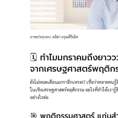
ภาพประกอบ: อลิสา อรุณสิริเลิศ
🗓️ ทำไมมกราคมถึงยาววว
จากเศรษฐศาสตร์พฤติก
ยังไม่หมดเดือนมกราอีกเหรอ!? เชื่อว่าหลายคนรู้ส
ในเชิงเศรษฐศาสตร์พฤติกรรม อะไรที่ทำให้เรารู้ส
อย่างไรต่อ
🎯 พฤติกรรมศาสตร์ แก่นสำ