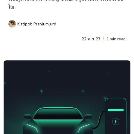
โลก
Kittipob Pranlumlurd
22 พ.ย. 23
1 min read