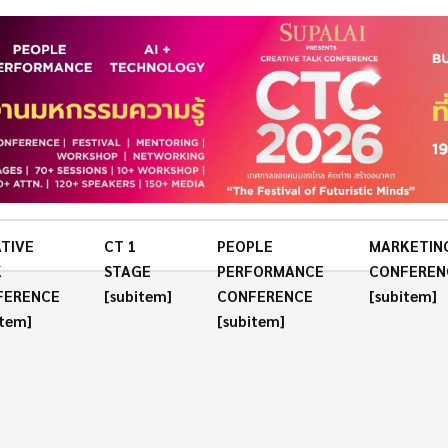
TIVE
CT 1
PEOPLE
MARKETIN
K
STAGE
PERFORMANCE
CONFEREN
FERENCE
[subitem]
CONFERENCE
[subitem]
item]
[subitem]