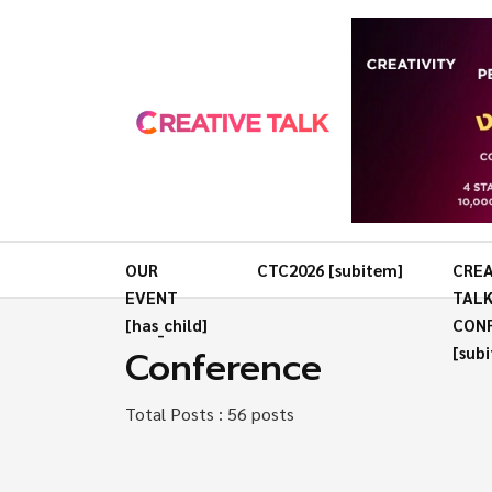
OUR
CTC2026 [subitem]
CREA
EVENT
TAL
[has_child]
CON
Conference
[sub
Total Posts : 56 posts