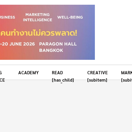
G
ACADEMY
READ
CREATIVE
MAR
CE
[has_child]
[subitem]
[sub